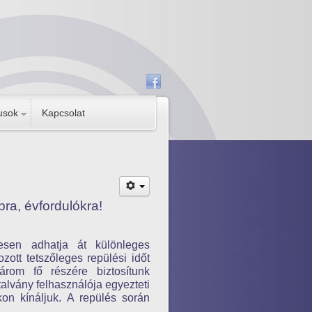
usok
Kapcsolat
ra, évfordulókra!
esen adhatja át különleges
zott tetszőleges repülési időt
árom fő részére biztosítunk
talvány felhasználója egyezteti
kon kínáljuk.
A repülés során