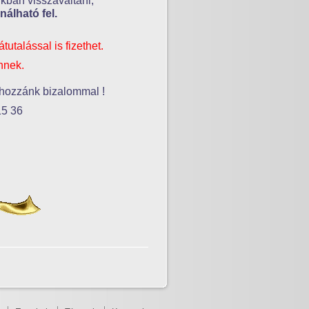
kban visszaváltani,
nálható fel.
utalással is fizethet.
Önnek
.
 hozzánk bizalommal !
15 36