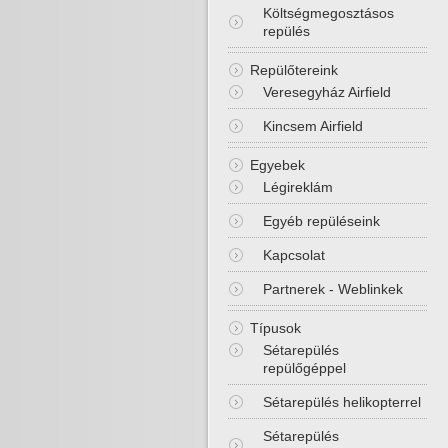
Költségmegosztásos
repülés
Repülőtereink
Veresegyház Airfield
Kincsem Airfield
Egyebek
Légireklám
Egyéb repüléseink
Kapcsolat
Partnerek - Weblinkek
Típusok
Sétarepülés
repülőgéppel
Sétarepülés helikopterrel
Sétarepülés