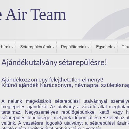
e Air Team
 hírek
Sétarepülés árak
Repülőtereink
Egyebek
Típ
Ajándékutalvány sétarepülésre!
Ajándékozzon egy felejthetetlen élményt!
Kitűnő ajándék Karácsonyra, névnapra, születésnap
A nálunk megvásárolt sétarepülési utalvánnyal személy
meglepetés ajándékát. Az utalvány a vásárló által meghatáro
tartalmaz. Négyszemélyes repülőgépünkkel kettő vagy h
sétarepülési lehetőséget, melynek időpontját és részleteit az u
velünk.
A vezetésre jogosító utalványt a sétarepülési árain
oktató pilóta segítségével próbálható ki a vezetés.