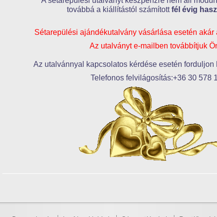
A sétarepülési utalványt készpénzre nem áll módun
továbbá a kiállítástól számított
fél évig hasz
Sétarepülési ajándékutalvány vásárlása esetén akár át
Az utalványt e-mailben továbbítjuk 
Az utalvánnyal kapcsolatos kérdése esetén forduljon
Telefonos felvilágosítás:+36 30 578 