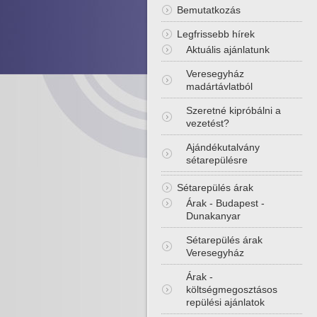
Bemutatkozás
Legfrissebb hírek
Aktuális ajánlatunk
Veresegyház
madártávlatból
Szeretné kipróbálni a
vezetést?
Ajándékutalvány
sétarepülésre
Sétarepülés árak
Árak - Budapest -
Dunakanyar
Sétarepülés árak
Veresegyház
Árak -
költségmegosztásos
repülési ajánlatok