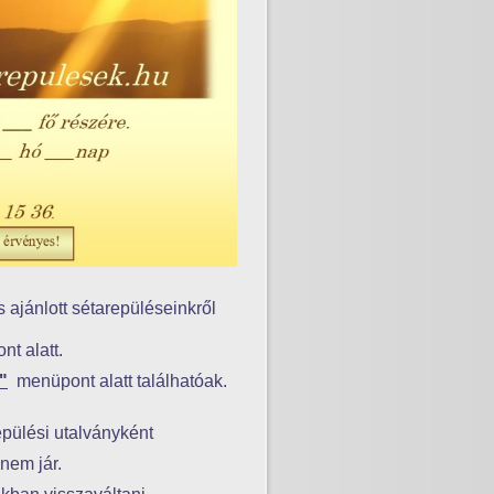
ajánlott sétarepüléseinkről
t alatt.
"
menüpont alatt találhatóak.
pülési utalványként
 nem jár.