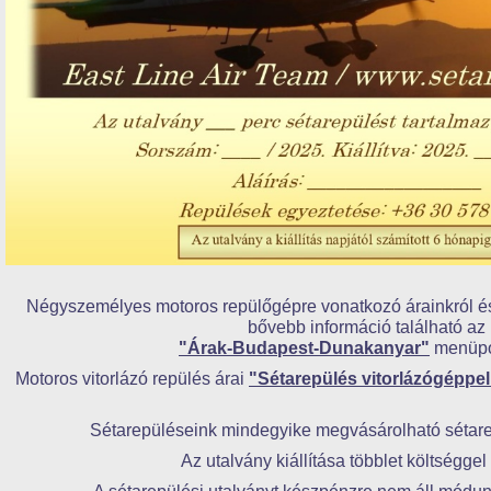
Négyszemélyes motoros repülőgépre vonatkozó árainkról és 
bővebb információ található az
"Árak-Budapest-Dunakanyar"
menüpon
Motoros vitorlázó repülés árai
"Sétarepülés vitorlázógéppel
Sétarepüléseink mindegyike megvásárolható sétare
Az utalvány kiállítása többlet költséggel