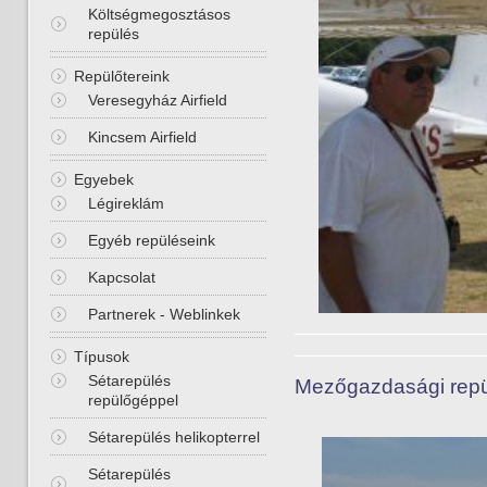
Költségmegosztásos
repülés
Repülőtereink
Veresegyház Airfield
Kincsem Airfield
Egyebek
Légireklám
Egyéb repüléseink
Kapcsolat
Partnerek - Weblinkek
Típusok
Sétarepülés
Mezőgazdasági repül
repülőgéppel
Sétarepülés helikopterrel
Sétarepülés