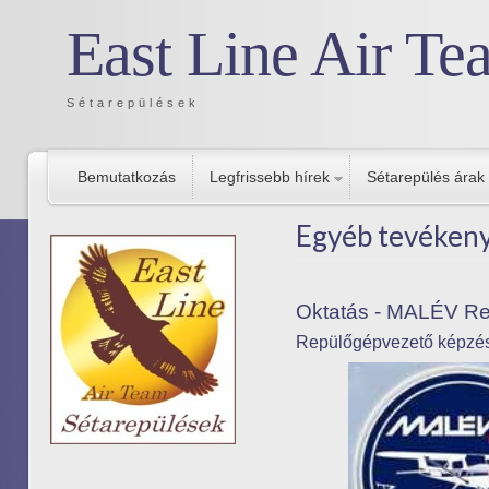
East Line Air Te
Sétarepülések
Bemutatkozás
Legfrissebb hírek
Sétarepülés árak
Egyéb tevéken
Oktatás - MALÉV Rep
Repülőgépvezető képzés