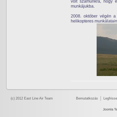
volt számunkra, hogy e
munkájukba.
2008. október végén a
helikopteres munkálatain
(c) 2012 East Line Air Team
Bemutatkozás
Legfriss
Joomla T