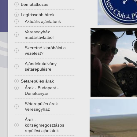
Bemutatkozás
Legfrissebb hírek
Aktuális ajánlatunk
Veresegyház
madártávlatból
Szeretné kipróbálni a
vezetést?
Ajándékutalvány
sétarepülésre
Sétarepülés árak
Árak - Budapest -
Dunakanyar
Sétarepülés árak
Veresegyház
Árak -
költségmegosztásos
repülési ajánlatok