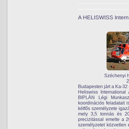
A HELISWISS Interna
Széchenyi h
2
Budapesten járt a Ka-32 
Heliswiss Internationa
BIPLÁN Légi Munkasze
koordinációs feladatait
kétfős személyzete igaz
mely 3,5 tonnás és 20
precizitással emelte a 
személyzetet közvetlen