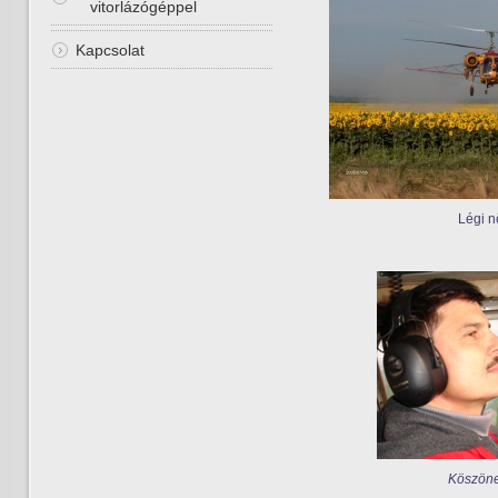
vitorlázógéppel
Kapcsolat
Lég
Köszönet